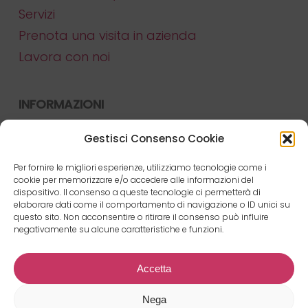
Servizi
Prenota una visita in azienda
Lavora con noi
INFORMAZIONI
Contattaci
Gestisci Consenso Cookie
Magazine
Per fornire le migliori esperienze, utilizziamo tecnologie come i
Newsletter
cookie per memorizzare e/o accedere alle informazioni del
dispositivo. Il consenso a queste tecnologie ci permetterà di
FAQ
elaborare dati come il comportamento di navigazione o ID unici su
questo sito. Non acconsentire o ritirare il consenso può influire
Mappa del sito
negativamente su alcune caratteristiche e funzioni.
Privacy Policy
Cookie Policy
Accetta
Nega