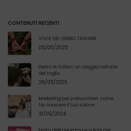
CONTENUTI RECENTI
VOCE DEL VERBO TAGLIARE
06/05/2025
Nessun prodotto
nel carrello.
Dietro le forbici: un viaggio nell’arte
del taglio
26/03/2025
Go To Shop
Marketing per parrucchieri: come
far crescere il tuo salone
31/05/2024
Festa della Mamma e saloni per