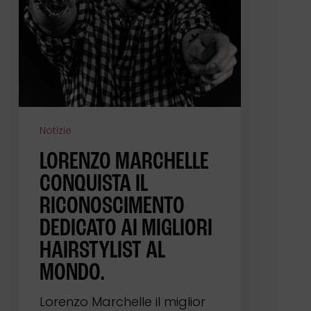
ai
migliori
hairstylist
al
mondo.
Notizie
LORENZO MARCHELLE
CONQUISTA IL
RICONOSCIMENTO
DEDICATO AI MIGLIORI
HAIRSTYLIST AL
MONDO.
Lorenzo Marchelle il miglior