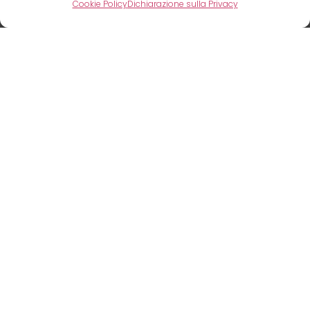
Cookie Policy
Dichiarazione sulla Privacy
Condizioni di Garanzia
Carrello
Check-out
CUTTERFLY È UN PROGETTO DI
SCOPRI ANCHE