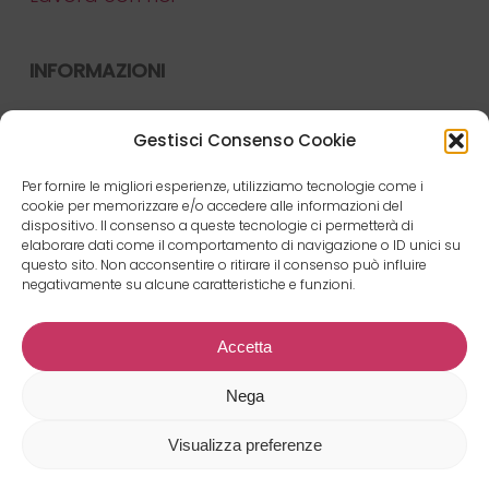
INFORMAZIONI
Contattaci
Gestisci Consenso Cookie
Magazine
Newsletter
Per fornire le migliori esperienze, utilizziamo tecnologie come i
cookie per memorizzare e/o accedere alle informazioni del
FAQ
dispositivo. Il consenso a queste tecnologie ci permetterà di
elaborare dati come il comportamento di navigazione o ID unici su
Mappa del sito
questo sito. Non acconsentire o ritirare il consenso può influire
negativamente su alcune caratteristiche e funzioni.
Privacy Policy
Cookie Policy
Accetta
SHOP
Nega
Subtotale:
0,00
€
Visualizza preferenze
Shop-online
Visualizza Carrello
Pagamento
Termini e condizioni