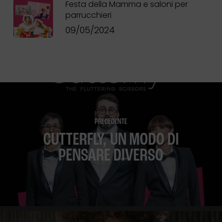
Festa della Mamma e saloni per
parrucchieri
09/05/2024
Nessun prodotto
nel carrello.
Go To Shop
PRECEDENTE
CUTTERFLY, UN MODO DI
PENSARE DIVERSO