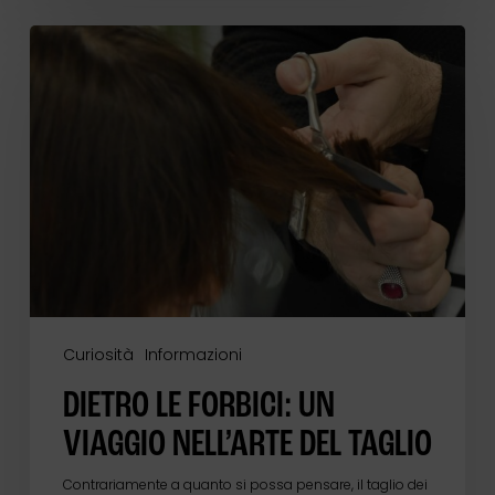
Dietro
le
forbici:
un
viaggio
nell’arte
del
taglio
Curiosità
Informazioni
DIETRO LE FORBICI: UN
VIAGGIO NELL’ARTE DEL TAGLIO
Contrariamente a quanto si possa pensare, il taglio dei