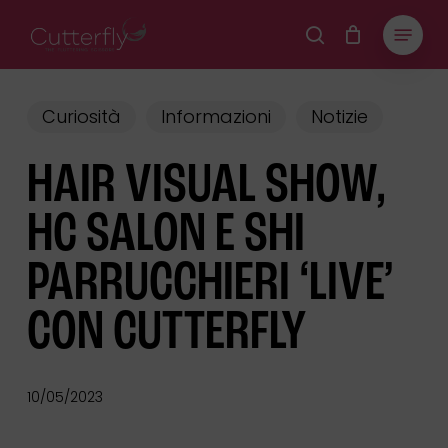
Skip
Menu
to
CART
search
Close
Cart
main
content
Curiosità
Informazioni
Notizie
HAIR VISUAL SHOW,
HC SALON E SHI
PARRUCCHIERI ‘LIVE’
CON CUTTERFLY
10/05/2023