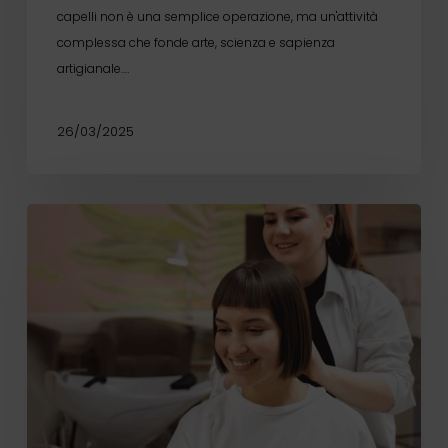
capelli non è una semplice operazione, ma un'attività
complessa che fonde arte, scienza e sapienza
artigianale.…
26/03/2025
Marketing
per
parrucchieri:
come
far
crescere
il
tuo
salone